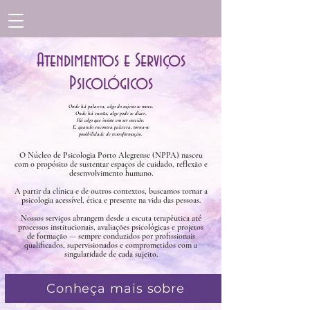
Atendimentos e Serviços
Psicológicos
Onde há palavra, algo do sujeito se move.
Onde há escuta, algo pode se dizer.
Há algo que insiste em ser ouvido.
E, quando encontra palavra, torna-se
possibilidade de transformação.
O Núcleo de Psicologia Porto Alegrense (NPPA) nasceu
com o propósito de sustentar espaços de cuidado, reflexão e
desenvolvimento humano.
A partir da clínica e de outros contextos, buscamos tornar a
psicologia acessível, ética e presente na vida das pessoas.
Nossos serviços abrangem desde a escuta terapêutica até
processos institucionais, avaliações psicológicas e projetos
de formação — sempre conduzidos por profissionais
qualificados, supervisionados e comprometidos com a
singularidade de cada sujeito.
Conheça mais sobre